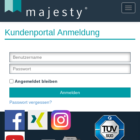
Toggl
navig
Kundenportal Anmeldung
Angemeldet bleiben
Passwort vergessen?