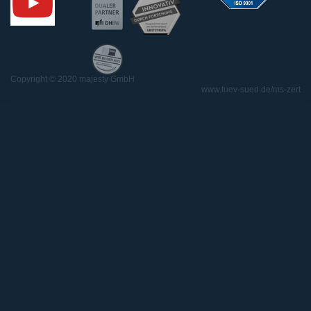
Copyright © 2020 majesty GmbH
www.tuev-sued.de/ms-zert